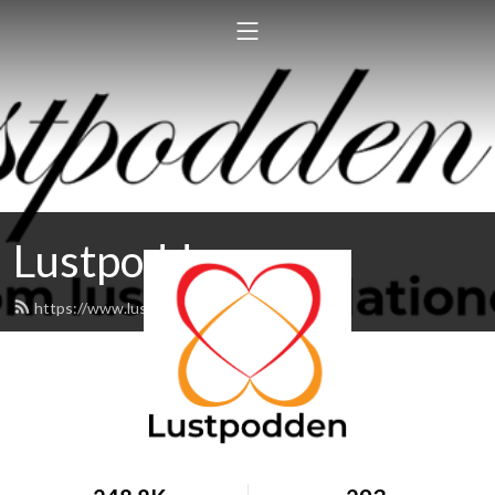
Lustpodden
https://www.lustpodden.se/feed.xml