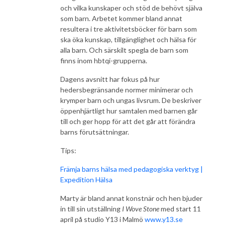
och vilka kunskaper och stöd de behövt själva
som barn. Arbetet kommer bland annat
resultera i tre aktivitetsböcker för barn som
ska öka kunskap, tillgänglighet och hälsa för
alla barn. Och särskilt spegla de barn som
finns inom hbtqi-grupperna.
Dagens avsnitt har fokus på hur
hedersbegränsande normer minimerar och
krymper barn och ungas livsrum. De beskriver
öppenhjärtligt hur samtalen med barnen går
till och ger hopp för att det går att förändra
barns förutsättningar.
Tips:
Främja barns hälsa med pedagogiska verktyg |
Expedition Hälsa
Marty är bland annat konstnär och hen bjuder
in till sin utställning
I Wove Stone
med start 11
april på studio Y13 i Malmö
www.y13.se