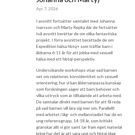
Apr 7, 2026
I avsnitt fortsätter samtalet med Johanna
Ivarsson och Marty Repka där de fortsätter
två avsnitt berättar de om olika fantastiska
projekt. I förra avsnittet berättade de om
Expedition hälsa hbtq+ som träffar barn i
åldrarna 6-11 år för att jobba med sexuell
hälsa med ett hbtqi-perspektiv.
Undersökande workshops visar vad barnen
vet om relationer, könsidentitet och sexuell
orientering, hur vi kan åldersanpassa kunskap
som forskningen säger att barn behöver och
vilka uttryck som är tilltalande att arbeta med.
De samtalar direkt med barnen för att få reda
på vad barnen vill lära sig mer om. Parallellt
med arbetet i låg- och mellanstadiet har de en
ung referensgrupp, 14-18 år, som kritiskt
granskar allt vi gör samt tar fram eget material
kring hur det är att vara ung och hbtqi idag