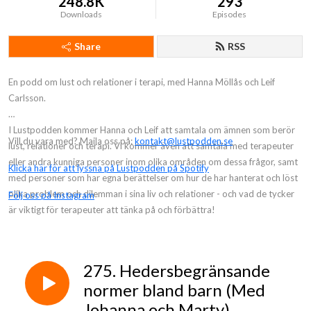
248.8K
293
Downloads
Episodes
Share
RSS
En podd om lust och relationer i terapi, med Hanna Möllås och Leif
Carlsson.
I Lustpodden kommer Hanna och Leif att samtala om ämnen som berör
Vill du vara med? Maila oss på:
kontakt@lustpodden.se
lust, relationer och terapi. Vi kommer även att samtala med terapeuter
eller andra kunniga personer inom olika områden om dessa frågor, samt
Klicka här för att lyssna på Lustpodden på Spotify
med personer som har egna berättelser om hur de har hanterat och löst
olika problem och dilemman i sina liv och relationer - och vad de tycker
Följ oss på Instagram
är viktigt för terapeuter att tänka på och förbättra!
275. Hedersbegränsande
normer bland barn (Med
Johanna och Marty)