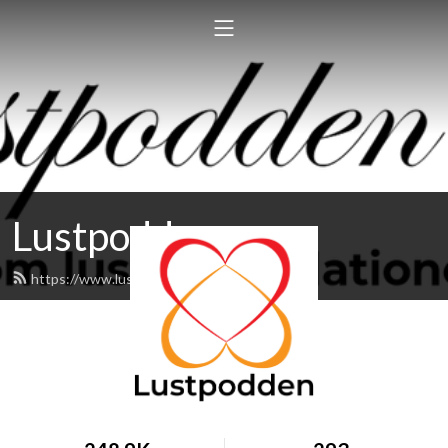
Lustpodden
https://www.lustpodden.se/feed.xml