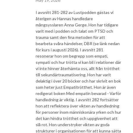
May 19, 2026
I avsnitt 281-282 av Lustpodden gästas vi
återigen av Hannas handledare
mångsysslaren Anna Gerge. Hon har tidigare
varit med i podden och talat om PTSD och
trauma samt den fina metoden för att
bearbeta svåra händelser, DBR (se länk nedan
för kurs i augusti 2026). I avsnitt 281
resonerar hon om begrepp som empati,
sympati och hur trötta vi kan bli i relationer där
vi inte hinner återhämta oss, allt från trötthet
till sekundärtraumatisering. Hon har varit
delaktig i över 20 böcker och har skrivit en bok
som heter just Empatitrötthet. Hon är även
redigerat boken Med empatin bevarad - Varför
handledning är viktig. I avsnitt 282 fortsätter
hon att reflektera över vikten av handledning
för personer inom människonära yrken och hur
det kan hindra trötthet och uppgivenhet att
slå rot. Hon understryker vikten av goda
strukturer i organisationen för att kunna sätta