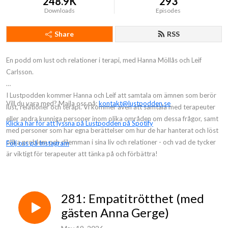
248.9K
293
Downloads
Episodes
Share
RSS
En podd om lust och relationer i terapi, med Hanna Möllås och Leif
Carlsson.
I Lustpodden kommer Hanna och Leif att samtala om ämnen som berör
Vill du vara med? Maila oss på:
kontakt@lustpodden.se
lust, relationer och terapi. Vi kommer även att samtala med terapeuter
eller andra kunniga personer inom olika områden om dessa frågor, samt
Klicka här för att lyssna på Lustpodden på Spotify
med personer som har egna berättelser om hur de har hanterat och löst
olika problem och dilemman i sina liv och relationer - och vad de tycker
Följ oss på Instagram
är viktigt för terapeuter att tänka på och förbättra!
281: Empatitrötthet (med
gästen Anna Gerge)