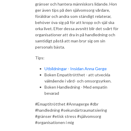
gränser och hantera människors lidande. Hon
ger även tips på den självomsorg vårdare,
föräldrar och andra som ständigt relaterar,
behöver öva sig på för att kropp och själ ska
orka livet. Efter dessa avsnitt blir det svårt för
organisationer att dra in på handledning och
samtidigt påstå att man bryr sig om sin
personals bästa.
Tips:
Utbildningar - Insidan Anna Gerge
Boken Empatitrötthet - att utveckla
välmående i vård- och omsorgsyrken.
Boken Handledning - Med empatin
bevarad
#Emaptitrötthet #Annagerge #dbr
#handledning #sekundärtraumatsiering
#gränser #etisk stress #självomsorg
#organisationen i mig